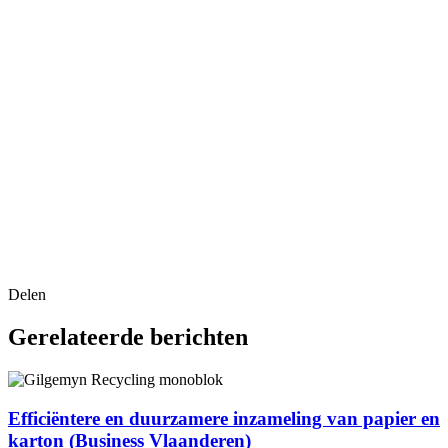
Benieuwd naar onze circulaire
Delen
oplossingen?
Gerelateerde berichten
Bekijk nu voor welke afvalstromen je bij ons terecht kan!
Efficiëntere en duurzamere inzameling van papier en
karton (Business Vlaanderen)